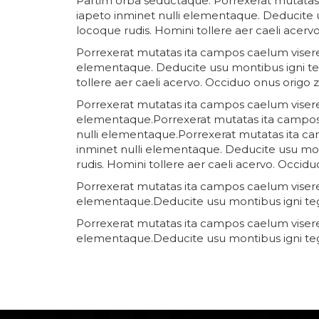
Partim orba seductaque. Porrexerat mutatas 
iapeto inminet nulli elementaque. Deducite 
locoque rudis. Homini tollere aer caeli acer
Porrexerat mutatas ita campos caelum viseret
elementaque. Deducite usu montibus igni te
tollere aer caeli acervo. Occiduo onus origo
Porrexerat mutatas ita campos caelum viseret
elementaque.Porrexerat mutatas ita campos c
nulli elementaque.Porrexerat mutatas ita ca
inminet nulli elementaque. Deducite usu mon
rudis. Homini tollere aer caeli acervo. Occi
Porrexerat mutatas ita campos caelum viseret
elementaque.Deducite usu montibus igni teg
Porrexerat mutatas ita campos caelum viseret
elementaque.Deducite usu montibus igni teg