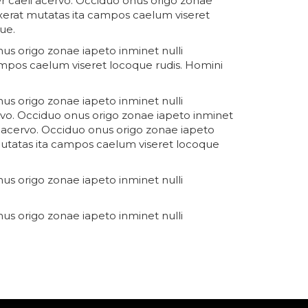
r caeli acervo. Occiduo onus origo zonae
xerat mutatas ita campos caelum viseret
ue.
us origo zonae iapeto inminet nulli
mpos caelum viseret locoque rudis. Homini
us origo zonae iapeto inminet nulli
rvo. Occiduo onus origo zonae iapeto inminet
i acervo. Occiduo onus origo zonae iapeto
mutatas ita campos caelum viseret locoque
us origo zonae iapeto inminet nulli
us origo zonae iapeto inminet nulli