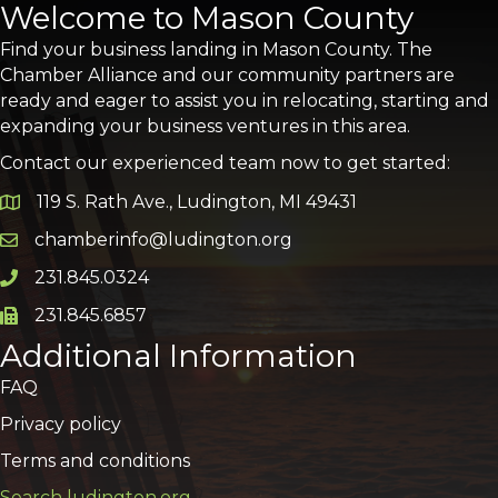
Welcome to Mason County
Find your business landing in Mason County. The
Chamber Alliance and our community partners are
ready and eager to assist you in relocating, starting and
expanding your business ventures in this area.
Contact our experienced team now to get started:
119 S. Rath Ave., Ludington, MI 49431
Google Map
chamberinfo@ludington.org
Email icon and link
231.845.0324
Phone icon and link
231.845.6857
Phone icon and link
Additional Information
FAQ
Privacy policy
Terms and conditions
Search ludington.org