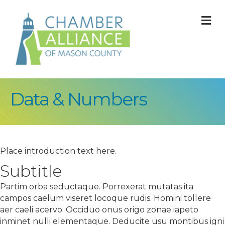
M
Data & Numbers
Place introduction text here.
Subtitle
Partim orba seductaque. Porrexerat mutatas ita
campos caelum viseret locoque rudis. Homini tollere
aer caeli acervo. Occiduo onus origo zonae iapeto
inminet nulli elementaque. Deducite usu montibus igni